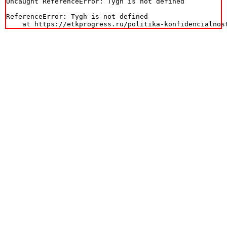
Uncaught ReferenceError: Tygh is not defined

ReferenceError: Tygh is not defined

    at https://etkprogress.ru/politika-konfidencialnos