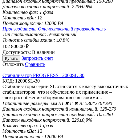
Диапазон входных напряжений предельный:
150-280
Дипазон выходных напряжений:
220±0,8%
Количество фаз:
1 фаза
Мощность кВа:
12
Полная мощность:
12000 ВА
Производитель:
Отечественный производитель
Тип стабилизатора:
Электронный
Точность стабилизации:
±0.8%
102 800.00
₽
Доступность:
В наличии
Запросить счет
Купить
Отложить
Сравнить
Стабилизатор PROGRESS 12000SL-30
КОД:
12000SL-30
Стабилизаторы серии SL относятся к класcу высокоточных
стабилизаторов, что и обусловило их применение –
электроснабжение оборудования с высокими...
Габаритные размеры, мм Ш ✖ Г ✖ В:
530*276*290
Диапазон входных напряжений номинальный:
125-270
Диапазон входных напряжений предельный:
105-280
Дипазон выходных напряжений:
220±0,9%
Количество фаз:
1 фаза
Мощность кВа:
12
Полная мощность:
12000 ВА