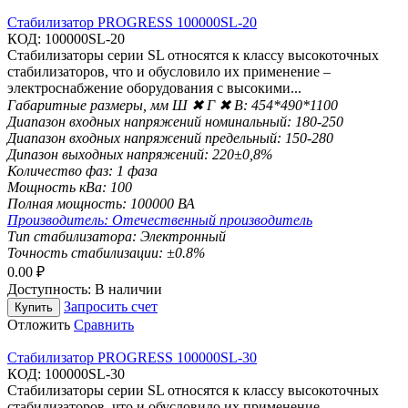
Стабилизатор PROGRESS 100000SL-20
КОД:
100000SL-20
Стабилизаторы серии SL относятся к класcу высокоточных
стабилизаторов, что и обусловило их применение –
электроснабжение оборудования с высокими...
Габаритные размеры, мм Ш ✖ Г ✖ В:
454*490*1100
Диапазон входных напряжений номинальный:
180-250
Диапазон входных напряжений предельный:
150-280
Дипазон выходных напряжений:
220±0,8%
Количество фаз:
1 фаза
Мощность кВа:
100
Полная мощность:
100000 ВА
Производитель:
Отечественный производитель
Тип стабилизатора:
Электронный
Точность стабилизации:
±0.8%
0.00
₽
Доступность:
В наличии
Запросить счет
Купить
Отложить
Сравнить
Стабилизатор PROGRESS 100000SL-30
КОД:
100000SL-30
Стабилизаторы серии SL относятся к класcу высокоточных
стабилизаторов, что и обусловило их применение –