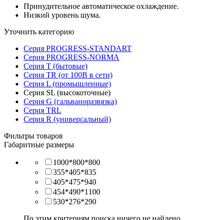
Принудительное автоматическое охлаждение.
Низкий уровень шума.
Уточнить категорию
Серия PROGRESS-STANDART
Серия PROGRESS-NORMA
Серия T (бытовые)
Серия TR (от 100В в сети)
Серия L (промышленные)
Серия SL (высокоточные)
Серия G (гальваноразвязка)
Серия TRL
Серия R (универсальный)
Фильтры товаров
Габаритные размеры
1000*800*800
355*405*835
405*475*940
454*490*1100
530*276*290
По этим критериям поиска ничего не найдено