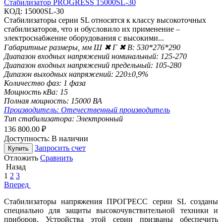
Стабилизатор PROGRESS 15000SL-30
КОД:
15000SL-30
Стабилизаторы серии SL относятся к класcу высокоточных
стабилизаторов, что и обусловило их применение –
электроснабжение оборудования с высокими...
Габаритные размеры, мм Ш ✖ Г ✖ В:
530*276*290
Диапазон входных напряжений номинальный:
125-270
Диапазон входных напряжений предельный:
105-280
Дипазон выходных напряжений:
220±0,9%
Количество фаз:
1 фаза
Мощность кВа:
15
Полная мощность:
15000 ВА
Производитель:
Отечественный производитель
Тип стабилизатора:
Электронный
136 800.00
₽
Доступность:
В наличии
Запросить счет
Купить
Отложить
Сравнить
Назад
1
2
3
Вперед
Стабилизаторы напряжения ПРОГРЕСС серии SL созданы
специально для защиты высокочувствительной техники и
приборов. Устройства этой серии призваны обеспечить