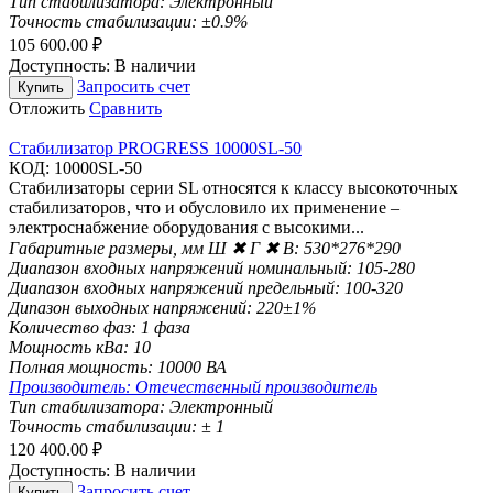
Тип стабилизатора:
Электронный
Точность стабилизации:
±0.9%
105 600.00
₽
Доступность:
В наличии
Запросить счет
Купить
Отложить
Сравнить
Стабилизатор PROGRESS 10000SL-50
КОД:
10000SL-50
Стабилизаторы серии SL относятся к класcу высокоточных
стабилизаторов, что и обусловило их применение –
электроснабжение оборудования с высокими...
Габаритные размеры, мм Ш ✖ Г ✖ В:
530*276*290
Диапазон входных напряжений номинальный:
105-280
Диапазон входных напряжений предельный:
100-320
Дипазон выходных напряжений:
220±1%
Количество фаз:
1 фаза
Мощность кВа:
10
Полная мощность:
10000 ВА
Производитель:
Отечественный производитель
Тип стабилизатора:
Электронный
Точность стабилизации:
± 1
120 400.00
₽
Доступность:
В наличии
Запросить счет
Купить