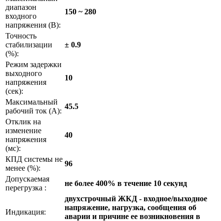
диапазон
150 ~ 280
входного
напряжения (В):
Точность
стабилизации
± 0.9
(%):
Режим задержки
выходного
10
напряжения
(сек):
Максимальный
45.5
рабочий ток (А):
Отклик на
изменение
40
напряжения
(мс):
КПД системы не
96
менее (%):
Допускаемая
не более 400% в течение 10 секунд
перегрузка :
двухстрочный ЖКД - входное/выходное
напряжение, нагрузка, сообщения об
Индикация:
аварии и причине ее возникновения в