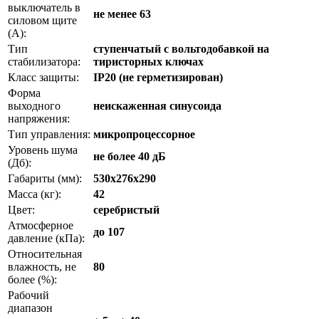
выключатель в
не менее 63
силовом щите
(А):
Тип
ступенчатый с вольтодобавкой на
стабилизатора:
тиристорных ключах
Класс защиты:
IP20 (не герметизирован)
Форма
выходного
неискаженная синусоида
напряжения:
Тип управления:
микропроцессорное
Уровень шума
не более 40 дБ
(Дб):
Габариты (мм):
530x276x290
Масса (кг):
42
Цвет:
серебристый
Атмосферное
до 107
давление (кПа):
Относительная
влажность, не
80
более (%):
Рабочий
диапазон