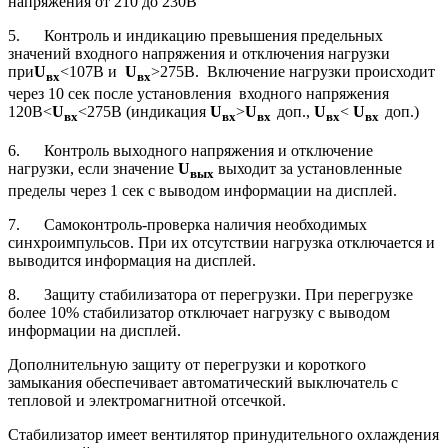
напряжения от 210 до 230В
5. Контроль и индикацию превышения предельных
значений входного напряжения и отключения нагрузки
при
U
<107В и
U
>275В. Включение нагрузки происходит
вх
вх
через 10 сек после установления входного напряжения
120В<
U
<275В (индикация
U
>
U
доп.,
U
<
U
доп.)
вх
вх
вх
вх
вх
6. Контроль выходного напряжения и отключение
нагрузки, если значение
U
выходит за установленные
вых
пределы через 1 сек с выводом информации на дисплей.
7. Самоконтроль-проверка наличия необходимых
синхроимпульсов. При их отсутствии нагрузка отключается и
выводится информация на дисплей.
8. Защиту стабилизатора от перегрузки. При перегрузке
более 10% стабилизатор отключает нагрузку с выводом
информации на дисплей.
Дополнительную защиту от перегрузки и короткого
замыкания обеспечивает автоматический выключатель с
тепловой и электромагнитной отсечкой.
Стабилизатор имеет вентилятор принудительного охлаждения