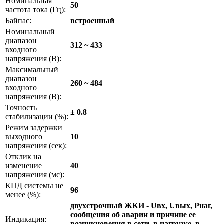
Номинальная
50
частота тока (Гц):
Байпас:
встроенный
Номинальный
диапазон
312 ~ 433
входного
напряжения (В):
Максимальный
диапазон
260 ~ 484
входного
напряжения (В):
Точность
± 0.8
стабилизации (%):
Режим задержки
выходного
10
напряжения (сек):
Отклик на
изменение
40
напряжения (мс):
КПД системы не
96
менее (%):
двухстрочный ЖКИ - Uвх, Uвых, Pнаг,
сообщения об аварии и причине ее
Индикация:
возникновения в сети, в нагрузке, в