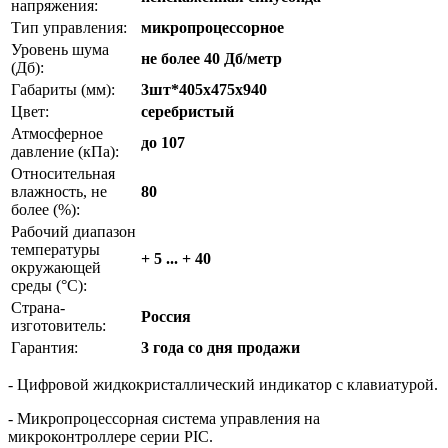
напряжения:
Тип управления:
микропроцессорное
Уровень шума
не более 40 Дб/метр
(Дб):
Габариты (мм):
3шт*405x475x940
Цвет:
серебристый
Атмосферное
до 107
давление (кПа):
Относительная
влажность, не
80
более (%):
Рабочий диапазон
температуры
+ 5 ... + 40
окружающей
среды (°С):
Страна-
Россия
изготовитель:
Гарантия:
3 года со дня продажи
- Цифровой жидкокристаллический индикатор с клавиатурой.
- Микропроцессорная система управления на
микроконтроллере серии PIC.