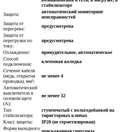
стабилизаторе
автоматический мониторинг
Защита:
неисправностей
Защита от
предусмотрена
перегрева:
Защита от
перегрузки по
предусмотрена
току:
Охлаждение:
принудительное, автоматическое
Способ
клеммная колодка
подключения:
Сечение кабеля
(медь, открытая
не менее 4
проводка), мм²:
Автоматический
выключатель в
не менее 32
силовом щите
(А):
Тип
ступенчатый с вольтодобавкой на
стабилизатора:
тиристорных ключах
Класс защиты:
IP20 (не герметизирован)
Форма выходного
неискаженная синусоида