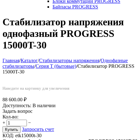
Блоки коммутации PROGRESS
Байпасы PROGRESS
Стабилизатор напряжения
однофазный PROGRESS
15000T-30
Главная
/
Каталог
/
Стабилизаторы напряжения
/
Однофазные
стабилизаторы
/
Серия T (бытовые)
/
Стабилизатор PROGRESS
15000T-30
Наведите на картинку для увеличения
88 600.00
₽
Доступность:
В наличии
Задать вопрос
Кол-во:
+
−
Запросить счет
Купить
КОД:
etk15000t-30