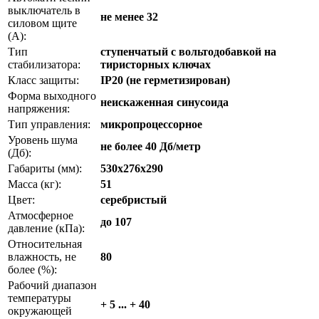
выключатель в
не менее 32
силовом щите
(А):
Тип
ступенчатый с вольтодобавкой на
стабилизатора:
тиристорных ключах
Класс защиты:
IP20 (не герметизирован)
Форма выходного
неискаженная синусоида
напряжения:
Тип управления:
микропроцессорное
Уровень шума
не более 40 Дб/метр
(Дб):
Габариты (мм):
530x276x290
Масса (кг):
51
Цвет:
серебристый
Атмосферное
до 107
давление (кПа):
Относительная
влажность, не
80
более (%):
Рабочий диапазон
температуры
+ 5 ... + 40
окружающей