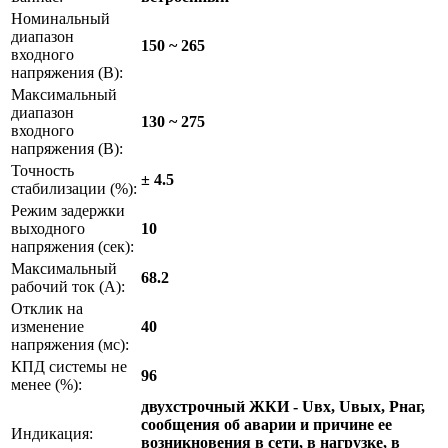
Номинальный
диапазон
150 ~ 265
входного
напряжения (В):
Максимальный
диапазон
130 ~ 275
входного
напряжения (В):
Точность
± 4.5
стабилизации (%):
Режим задержки
выходного
10
напряжения (сек):
Максимальный
68.2
рабочий ток (А):
Отклик на
изменение
40
напряжения (мс):
КПД системы не
96
менее (%):
двухстрочный ЖКИ - Uвх, Uвых, Pнаг,
сообщения об аварии и причине ее
Индикация:
возникновения в сети, в нагрузке, в