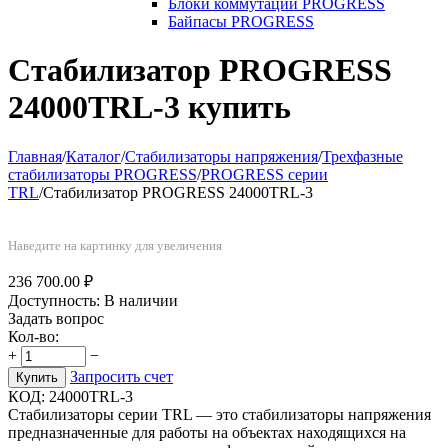
Блоки коммутации PROGRESS
Байпасы PROGRESS
Стабилизатор PROGRESS
24000TRL-3 купить
Главная
/
Каталог
/
Стабилизаторы напряжения
/
Трехфазные
стабилизаторы PROGRESS
/
PROGRESS серии
TRL
/
Стабилизатор PROGRESS 24000TRL-3
Наведите на картинку для увеличения
236 700.00
₽
Доступность:
В наличии
Задать вопрос
Кол-во:
+
−
Запросить счет
Купить
КОД:
24000TRL-3
Стабилизаторы серии TRL — это стабилизаторы напряжения
предназначенные для работы на объектах находящихся на