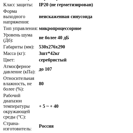
Класс защиты:
IP20 (не герметизирован)
Форма
выходного
неискаженная синусоида
напряжения:
Тип управления:
микропроцессорное
Уровень шума
не более 40 дБ
(Дб):
Габариты (мм):
530x276x290
Масса (кг):
3шт*42кг
Цвет:
серебристый
Атмосферное
до 107
давление (кПа):
Относительная
влажность, не
80
более (%):
Рабочий
диапазон
температуры
+ 5 ~ + 40
окружающей
среды (°С):
Страна-
Россия
изготовитель: