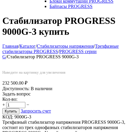
Блоки коммутации PROGRESS
Байпасы PROGRESS
Стабилизатор PROGRESS
9000G-3 купить
Главная
/
Каталог
/
Стабилизаторы напряжения
/
Трехфазные
стабилизаторы PROGRESS
/
PROGRESS серии
G
/
Стабилизатор PROGRESS 9000G-3
Наведите на картинку для увеличения
232 500.00
₽
Доступность:
В наличии
Задать вопрос
Кол-во:
+
−
Запросить счет
Купить
КОД:
9000G-3
Трехфазный стабилизатор напряжения PROGRESS 9000G-3,
состоит из трех однофазных стабилизаторов напряжения