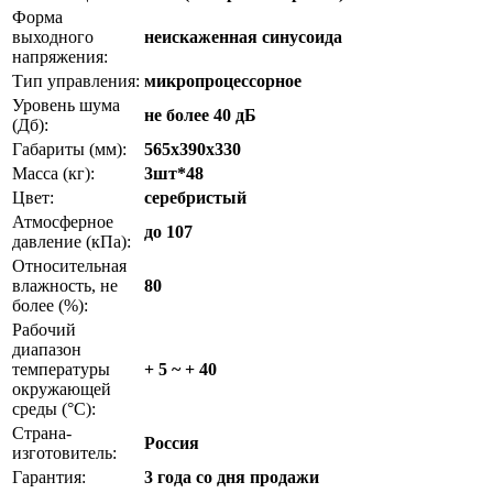
Форма
выходного
неискаженная синусоида
напряжения:
Тип управления:
микропроцессорное
Уровень шума
не более 40 дБ
(Дб):
Габариты (мм):
565x390x330
Масса (кг):
3шт*48
Цвет:
серебристый
Атмосферное
до 107
давление (кПа):
Относительная
влажность, не
80
более (%):
Рабочий
диапазон
температуры
+ 5 ~ + 40
окружающей
среды (°С):
Страна-
Россия
изготовитель:
Гарантия:
3 года со дня продажи