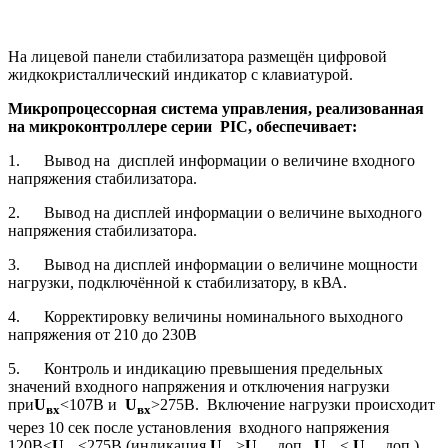
На лицевой панели стабилизатора размещён цифровой
жидкокристаллический индикатор с клавиатурой.
Микропроцессорная система управления, реализованная
на микроконтроллере серии PIC, обеспечивает:
1. Вывод на дисплей информации о величине входного
напряжения стабилизатора.
2. Вывод на дисплей информации о величине выходного
напряжения стабилизатора.
3. Вывод на дисплей информации о величине мощности
нагрузки, подключённой к стабилизатору, в кВА.
4. Корректировку величины номинального выходного
напряжения от 210 до 230В
5. Контроль и индикацию превышения предельных
значений входного напряжения и отключения нагрузки
при
U
<107В и
U
>275В. Включение нагрузки происходит
вх
вх
через 10 сек после установления входного напряжения
120В<
U
<275В (индикация
U
>
U
доп.,
U
<
U
доп.)