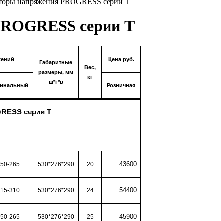
торы напряжения PROGRESS серии Т
PROGRESS серии Т
жений
Цена руб.
Габаритные
Вес,
размеры, мм
кг
ш*г*в
инальный
Розничная
RESS серии Т
43600
150-265
530*276*290
20
54400
115-310
530*276*290
24
45900
150-265
530*276*290
25