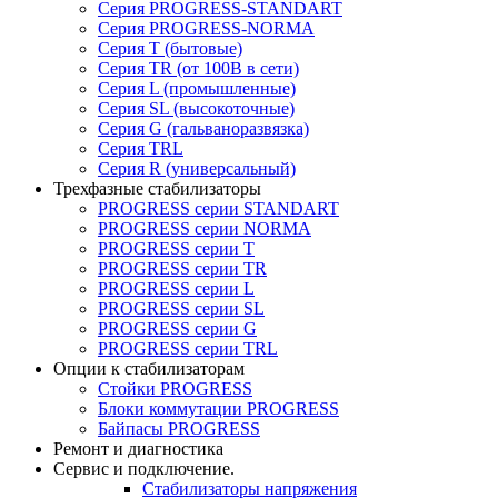
Серия PROGRESS-STANDART
Серия PROGRESS-NORMA
Серия T (бытовые)
Серия TR (от 100В в сети)
Серия L (промышленные)
Серия SL (высокоточные)
Серия G (гальваноразвязка)
Серия TRL
Серия R (универсальный)
Трехфазные стабилизаторы
PROGRESS cерии STANDART
PROGRESS cерии NORMA
PROGRESS серии Т
PROGRESS серии ТR
PROGRESS серии L
PROGRESS серии SL
PROGRESS серии G
PROGRESS серии TRL
Опции к стабилизаторам
Стойки PROGRESS
Блоки коммутации PROGRESS
Байпасы PROGRESS
Ремонт и диагностика
Сервис и подключение.
Стабилизаторы напряжения