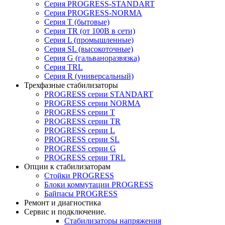
Серия PROGRESS-STANDART
Серия PROGRESS-NORMA
Серия T (бытовые)
Серия TR (от 100В в сети)
Серия L (промышленные)
Серия SL (высокоточные)
Серия G (гальваноразвязка)
Серия TRL
Серия R (универсальный)
Трехфазные стабилизаторы
PROGRESS cерии STANDART
PROGRESS cерии NORMA
PROGRESS серии Т
PROGRESS серии ТR
PROGRESS серии L
PROGRESS серии SL
PROGRESS серии G
PROGRESS серии TRL
Опции к стабилизаторам
Стойки PROGRESS
Блоки коммутации PROGRESS
Байпасы PROGRESS
Ремонт и диагностика
Сервис и подключение.
Стабилизаторы напряжения