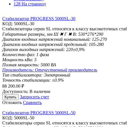
128 На страницу
Стабилизатор PROGRESS 5000SL-30
КОД:
5000SL-30
Стабилизаторы серии SL относятся к класcу высокоточных стаб
Габаритные размеры, мм Ш ✖ Г ✖ В:
530*276*290
Диапазон входных напряжений номинальный:
125-270
Диапазон входных напряжений предельный:
105-280
Дипазон выходных напряжений:
220±0,9%
Количество фаз:
1 фаза
Мощность кВа:
5
Полная мощность:
5000 ВА
Производитель:
Отечественный производитель
Тип стабилизатора:
Электронный
Точность стабилизации:
±0.9%
88 200.00
₽
Доступность:
В наличии
Запросить счет
Купить
Отложить
Сравнить
Стабилизатор PROGRESS 5000SL-50
КОД:
5000SL-50
Стабилизаторы серии SL относятся к класcу высокоточных стаб