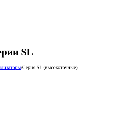
ерии SL
илизаторы
/
Серия SL (высокоточные)