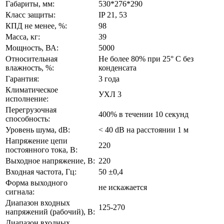
Габариты, мм:
530*276*290
Класс защиты:
IP 21, 53
КПД не менее, %:
98
Масса, кг:
39
Мощность, ВА:
5000
Относительная
Не более 80% при 25° С без
влажность, %:
конденсата
Гарантия:
3 года
Климатическое
УХЛ 3
исполнение:
Перегрузочная
400% в течении 10 секунд
способность:
Уровень шума, dB:
< 40 dB на расстоянии 1 м
Напряжение цепи
220
постоянного тока, В:
Выходное напряжение, В:
220
Входная частота, Гц:
50 ±0,4
Форма выходного
не искажается
сигнала:
Диапазон входных
125-270
напряжений (рабочий), В:
Диапазон входных