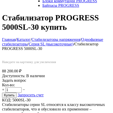
Блоки коммутации PROGRESS
Байпасы PROGRESS
Стабилизатор PROGRESS
5000SL-30 купить
Главная
/
Каталог
/
Стабилизаторы напряжения
/
Однофазные
стабилизаторы
/
Серия SL (высокоточные)
/
Стабилизатор
PROGRESS 5000SL-30
Наведите на картинку для увеличения
88 200.00
₽
Доступность:
В наличии
Задать вопрос
Кол-во:
+
−
Запросить счет
Купить
КОД:
5000SL-30
Стабилизаторы серии SL относятся к класcу высокоточных
стабилизаторов, что и обусловило их применение –