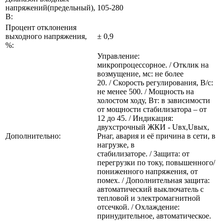
напряжений(предельный),
105-280
В:
Процент отклонения
выходного напряжения,
± 0,9
%:
Управление:
микропроцессорное. / Отклик на
возмущение, мс: не более
20. / Скорость регулирования, В/с:
не менее 500. / Мощность на
холостом ходу, Вт: в зависимости
от мощности стабилизатора – от
12 до 45. / Индикация:
двухстрочный ЖКИ - Uвх,Uвых,
Дополнительно:
Рнаг, авария и её причина в сети, в
нагрузке, в
стабилизаторе. / Защита: от
перегрузки по току, повышенного/
пониженного напряжения, от
помех. / Дополнительная защита:
автоматический выключатель с
тепловой и электромагнитной
отсечкой. / Охлаждение:
принудительное, автоматическое.