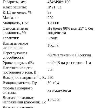
Габариты, мм:
454*490*1100
Класс защиты:
IP 21, 53
КПД не менее, %:
98
Масса, кг:
220
Мощность, ВА:
120000
Относительная
Не более 80% при 25° С без
влажность, %:
конденсата
Гарантия:
3 года
Климатическое
УХЛ 3
исполнение:
Перегрузочная
400% в течении 10 секунд
способность:
Уровень шума, dB:
< 40 dB на расстоянии 1 м
Напряжение цепи
220
постоянного тока, В:
Выходное напряжение, В:
220
Входная частота, Гц:
50 ±0,4
Форма выходного
не искажается
сигнала:
Диапазон входных
125-270
напряжений (рабочий), В:
Диапазон входных