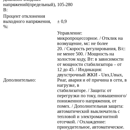
напряжений(предельный),
105-280
В:
Процент отклонения
выходного напряжения,
± 0,9
%:
Управление:
микропроцессорное. / Отклик на
возмущение, мс: не более
20. / Скорость регулирования, В/с:
не менее 500. / Мощность на
холостом ходу, Вт: в зависимости
от мощности стабилизатора – от
12 до 45. / Индикация:
двухстрочный ЖКИ - Uвх,Uвых,
Дополнительно:
Рнаг, авария и её причина в сети, в
нагрузке, в
стабилизаторе. / Защита: от
перегрузки по току, повышенного/
пониженного напряжения, от
помех. / Дополнительная защита:
автоматический выключатель с
тепловой и электромагнитной
отсечкой. / Охлаждение:
принудительное, автоматическое.