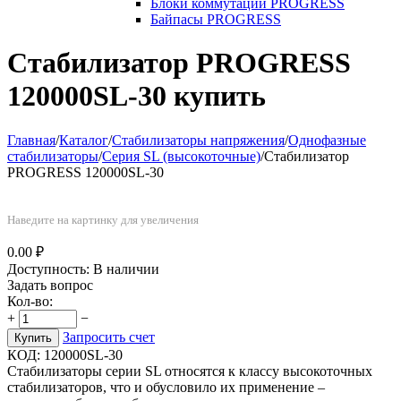
Блоки коммутации PROGRESS
Байпасы PROGRESS
Стабилизатор PROGRESS
120000SL-30 купить
Главная
/
Каталог
/
Стабилизаторы напряжения
/
Однофазные
стабилизаторы
/
Серия SL (высокоточные)
/
Стабилизатор
PROGRESS 120000SL-30
Наведите на картинку для увеличения
0.00
₽
Доступность:
В наличии
Задать вопрос
Кол-во:
+
−
Запросить счет
Купить
КОД:
120000SL-30
Стабилизаторы серии SL относятся к класcу высокоточных
стабилизаторов, что и обусловило их применение –