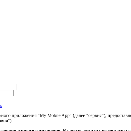
х
ного приложения "My Mobile App" (далее "сервис"), предоставл
вия").
словия данного соглашения. В случае, если вы не согласны 