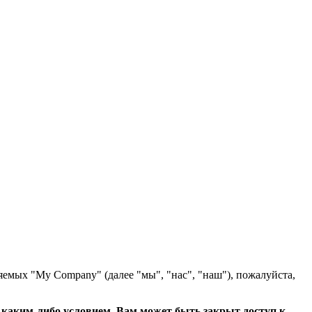
яемых "My Company" (далее "мы", "нас", "наш"), пожалуйста,
с каким-либо условием, Вам может быть закрыт доступ к