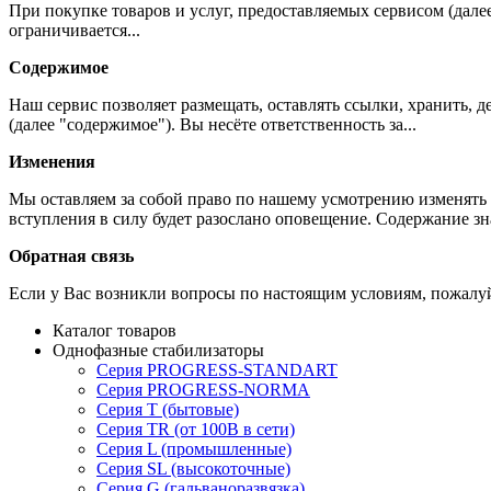
При покупке товаров и услуг, предоставляемых сервисом (дале
ограничивается...
Содержимое
Наш сервис позволяет размещать, оставлять ссылки, хранить,
(далее "содержимое"). Вы несёте ответственность за...
Изменения
Мы оставляем за собой право по нашему усмотрению изменять 
вступления в силу будет разослано оповещение. Содержание з
Обратная связь
Если у Вас возникли вопросы по настоящим условиям, пожалуй
Каталог товаров
Однофазные стабилизаторы
Серия PROGRESS-STANDART
Серия PROGRESS-NORMA
Серия T (бытовые)
Серия TR (от 100В в сети)
Серия L (промышленные)
Серия SL (высокоточные)
Серия G (гальваноразвязка)