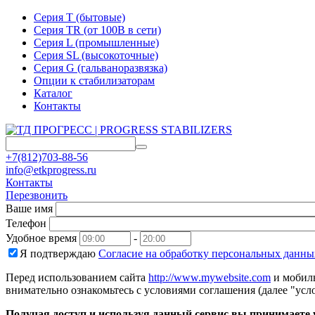
Серия T (бытовые)
Серия TR (от 100В в сети)
Серия L (промышленные)
Серия SL (высокоточные)
Серия G (гальваноразвязка)
Опции к стабилизаторам
Каталог
Контакты
+7(812)703-88-56
info@etkprogress.ru
Контакты
Перезвонить
Ваше имя
Телефон
Удобное время
-
Я подтверждаю
Согласие на обработку персональных данны
Перед использованием сайта
http://www.mywebsite.com
и мобиль
внимательно ознакомьтесь с условиями соглашения (далее "усло
Получая доступ и используя данный сервис вы принимаете у