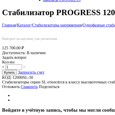
Стабилизатор PROGRESS 120
Главная
/
Каталог
/
Стабилизаторы напряжения
/
Однофазные стаб
Наведите на картинку для увеличения
125 700.00
₽
Доступность:
В наличии
Задать вопрос
Кол-во:
+
−
Запросить счет
Купить
КОД:
12000SL-50
Стабилизаторы серии SL относятся к класcу высокоточных стаб
Отложить
Сравнить
Поделиться
Войдите в учётную запись, чтобы мы могли сообщ