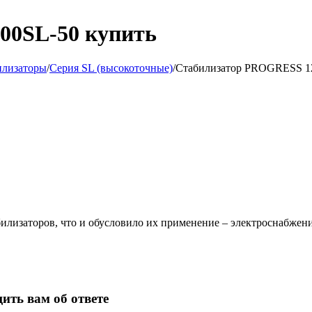
00SL-50 купить
илизаторы
/
Серия SL (высокоточные)
/
Стабилизатор PROGRESS 1
илизаторов, что и обусловило их применение – электроснабжени
ить вам об ответе