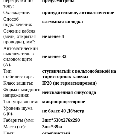
перегрузки по
предусмотрена
току:
Охлаждение:
принудительное, автоматическое
Способ
клеммная колодка
подключения:
Сечение кабеля
(медь, открытая
не менее 4
проводка), мм²:
Автоматический
выключатель в
не менее 32
силовом щите
(А):
Тип
ступенчатый с вольтодобавкой на
стабилизатора:
тиристорных ключах
Класс защиты:
IP20 (не герметизирован)
Форма выходного
неискаженная синусоида
напряжения:
Тип управления:
микропроцессорное
Уровень шума
не более 40 Дб/метр
(Дб):
Габариты (мм):
3шт*530x276x290
Масса (кг):
3шт*39кг
Цвет:
серебристый