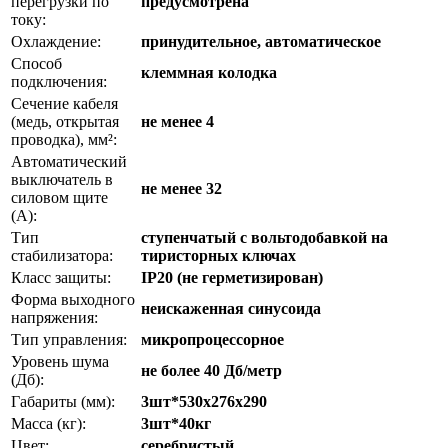
перегрузки по
предусмотрена
току:
Охлаждение:
принудительное, автоматическое
Способ
клеммная колодка
подключения:
Сечение кабеля
(медь, открытая
не менее 4
проводка), мм²:
Автоматический
выключатель в
не менее 32
силовом щите
(А):
Тип
ступенчатый с вольтодобавкой на
стабилизатора:
тиристорных ключах
Класс защиты:
IP20 (не герметизирован)
Форма выходного
неискаженная синусоида
напряжения:
Тип управления:
микропроцессорное
Уровень шума
не более 40 Дб/метр
(Дб):
Габариты (мм):
3шт*530x276x290
Масса (кг):
3шт*40кг
Цвет:
серебристый