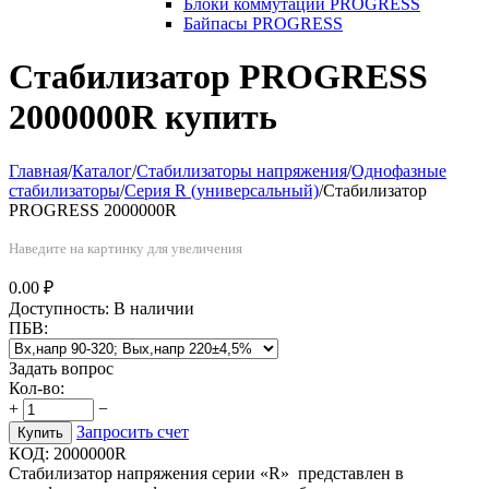
Блоки коммутации PROGRESS
Байпасы PROGRESS
Стабилизатор PROGRESS
2000000R купить
Главная
/
Каталог
/
Стабилизаторы напряжения
/
Однофазные
стабилизаторы
/
Серия R (универсальный)
/
Стабилизатор
PROGRESS 2000000R
Наведите на картинку для увеличения
0.00
₽
Доступность:
В наличии
ПБВ:
Задать вопрос
Кол-во:
+
−
Запросить счет
Купить
КОД:
2000000R
Стабилизатор напряжения серии «R» представлен в