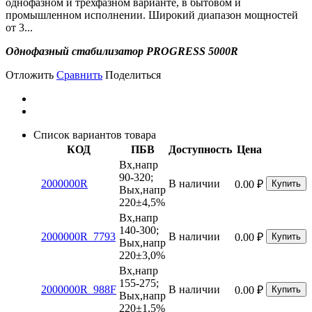
однофазном и трехфазном варианте, в бытовом и
промышленном исполнении. Широкий диапазон мощностей
от 3...
Однофазный стабилизатор PROGRESS 5000R
Отложить
Сравнить
Поделиться
Список вариантов товара
КОД
ПБВ
Доступность
Цена
Вх,напр
90-320;
2000000R
В наличии
0.00
₽
Купить
Вых,напр
220±4,5%
Вх,напр
140-300;
2000000R_7793
В наличии
0.00
₽
Купить
Вых,напр
220±3,0%
Вх,напр
155-275;
2000000R_988F
В наличии
0.00
₽
Купить
Вых,напр
220±1,5%