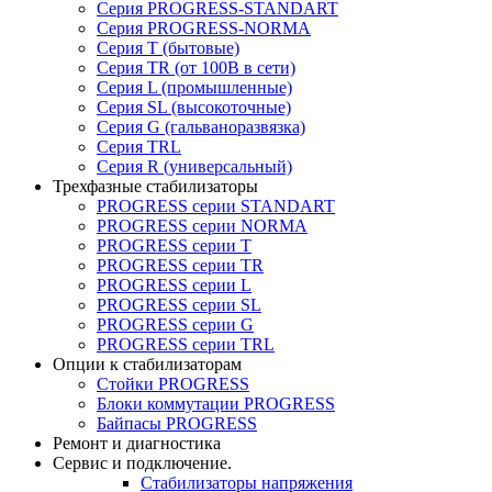
Серия PROGRESS-STANDART
Серия PROGRESS-NORMA
Серия T (бытовые)
Серия TR (от 100В в сети)
Серия L (промышленные)
Серия SL (высокоточные)
Серия G (гальваноразвязка)
Серия TRL
Серия R (универсальный)
Трехфазные стабилизаторы
PROGRESS cерии STANDART
PROGRESS cерии NORMA
PROGRESS серии Т
PROGRESS серии ТR
PROGRESS серии L
PROGRESS серии SL
PROGRESS серии G
PROGRESS серии TRL
Опции к стабилизаторам
Стойки PROGRESS
Блоки коммутации PROGRESS
Байпасы PROGRESS
Ремонт и диагностика
Сервис и подключение.
Стабилизаторы напряжения