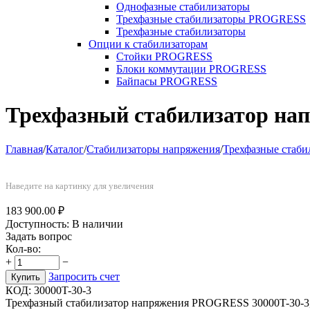
Однофазные стабилизаторы
Трехфазные стабилизаторы PROGRESS
Трехфазные стабилизаторы
Опции к стабилизаторам
Стойки PROGRESS
Блоки коммутации PROGRESS
Байпасы PROGRESS
Трехфазный стабилизатор на
Главная
/
Каталог
/
Стабилизаторы напряжения
/
Трехфазные стаб
Наведите на картинку для увеличения
183 900.00
₽
Доступность:
В наличии
Задать вопрос
Кол-во:
+
−
Запросить счет
Купить
КОД:
30000T-30-3
Трехфазный стабилизатор напряжения PROGRESS 30000T-30-3, 