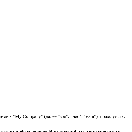
яемых "My Company" (далее "мы", "нас", "наш"), пожалуйста,
с каким-либо условием, Вам может быть закрыт доступ к