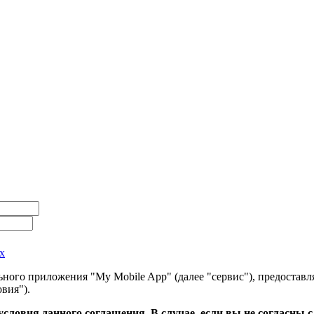
х
ного приложения "My Mobile App" (далее "сервис"), предоставл
вия").
словия данного соглашения. В случае, если вы не согласны 