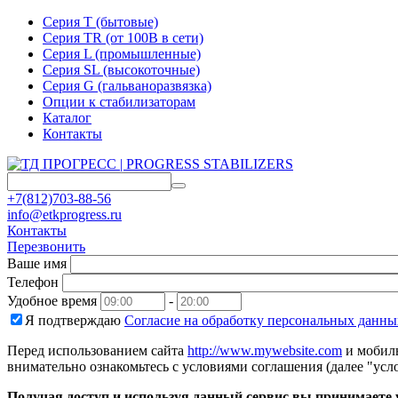
Серия T (бытовые)
Серия TR (от 100В в сети)
Серия L (промышленные)
Серия SL (высокоточные)
Серия G (гальваноразвязка)
Опции к стабилизаторам
Каталог
Контакты
+7(812)703-88-56
info@etkprogress.ru
Контакты
Перезвонить
Ваше имя
Телефон
Удобное время
-
Я подтверждаю
Согласие на обработку персональных данны
Перед использованием сайта
http://www.mywebsite.com
и мобиль
внимательно ознакомьтесь с условиями соглашения (далее "усло
Получая доступ и используя данный сервис вы принимаете у