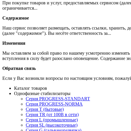
При покупке товаров и услуг, предоставляемых сервисом (дале
ограничивается...
Содержимое
Наш сервис позволяет размещать, оставлять ссылки, хранить,
(далее "содержимое"). Вы несёте ответственность за...
Изменения
Мы оставляем за собой право по нашему усмотрению изменять 
вступления в силу будет разослано оповещение. Содержание з
Обратная связь
Если у Вас возникли вопросы по настоящим условиям, пожалуй
Каталог товаров
Однофазные стабилизаторы
Серия PROGRESS-STANDART
Серия PROGRESS-NORMA
Серия T (бытовые)
Серия TR (от 100В в сети)
Серия L (промышленные)
Серия SL (высокоточные)
Серия G (гальваноразвязка)