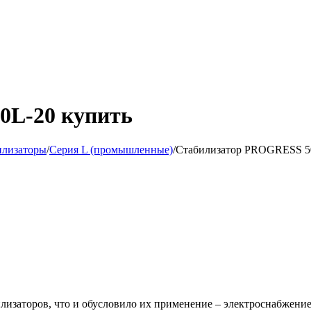
0L-20 купить
илизаторы
/
Серия L (промышленные)
/
Стабилизатор PROGRESS 5
илизаторов, что и обусловило их применение – электроснабжение