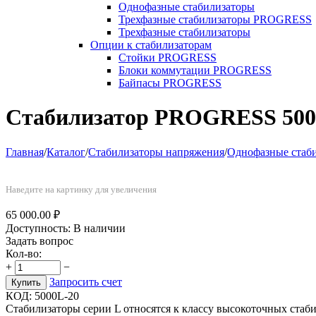
Однофазные стабилизаторы
Трехфазные стабилизаторы PROGRESS
Трехфазные стабилизаторы
Опции к стабилизаторам
Стойки PROGRESS
Блоки коммутации PROGRESS
Байпасы PROGRESS
Стабилизатор PROGRESS 500
Главная
/
Каталог
/
Стабилизаторы напряжения
/
Однофазные стаб
Наведите на картинку для увеличения
65 000.00
₽
Доступность:
В наличии
Задать вопрос
Кол-во:
+
−
Запросить счет
Купить
КОД:
5000L-20
Стабилизаторы серии L относятся к класcу высокоточных стаб