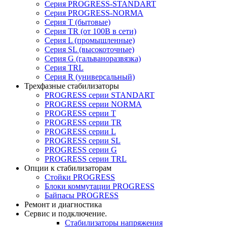
Серия PROGRESS-STANDART
Серия PROGRESS-NORMA
Серия T (бытовые)
Серия TR (от 100В в сети)
Серия L (промышленные)
Серия SL (высокоточные)
Серия G (гальваноразвязка)
Серия TRL
Серия R (универсальный)
Трехфазные стабилизаторы
PROGRESS cерии STANDART
PROGRESS cерии NORMA
PROGRESS серии Т
PROGRESS серии ТR
PROGRESS серии L
PROGRESS серии SL
PROGRESS серии G
PROGRESS серии TRL
Опции к стабилизаторам
Стойки PROGRESS
Блоки коммутации PROGRESS
Байпасы PROGRESS
Ремонт и диагностика
Сервис и подключение.
Стабилизаторы напряжения