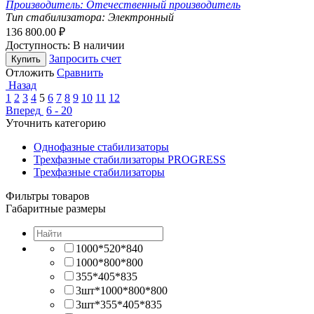
Производитель:
Отечественный производитель
Тип стабилизатора:
Электронный
136 800.00
₽
Доступность:
В наличии
Запросить счет
Купить
Отложить
Сравнить
Назад
1
2
3
4
5
6
7
8
9
10
11
12
Вперед
6 - 20
Уточнить категорию
Однофазные стабилизаторы
Трехфазные стабилизаторы PROGRESS
Трехфазные стабилизаторы
Фильтры товаров
Габаритные размеры
1000*520*840
1000*800*800
355*405*835
3шт*1000*800*800
3шт*355*405*835