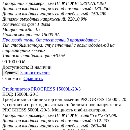
Габаритные размеры, мм Ш ✖ Г ✖ В:
530*276*290
Диапазон входных напряжений номинальный:
180-250
Диапазон входных напряжений предельный:
150-280
Дипазон выходных напряжений:
220±0,9%
Количество фаз:
1 фаза
Мощность кВа:
15
Полная мощность:
15000 ВА
Производитель:
Отечественный производитель
Тип стабилизатора:
ступенчатый с вольтодобавкой на
тиристорных ключах
Точность стабилизации:
±0.9%
99 100.00
₽
Доступность:
В наличии
Запросить счет
Купить
Отложить
Сравнить
Стабилизатор PROGRESS 15000L-20-3
КОД:
15000L-20-3
Трехфазный стабилизатор напряжения PROGRESS 15000L-20-
3, состоит из трех однофазных стабилизаторов напряжения
PROGRESS 5000L-20-3. Мощность стабилизаторов...
Габаритные размеры, мм Ш ✖ Г ✖ В:
3шт*530*276*290
Диапазон входных напряжений номинальный:
312-433
Диапазон входных напряжений предельный:
260-484