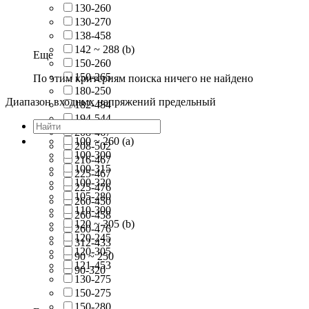
130-260
130-270
138-458
142 ~ 288 (b)
Еще
150-260
150-265
По этим критериям поиска ничего не найдено
180-250
Диапазон входных напряжений предельный
182-484
194-544
208-467
100 ~ 260 (a)
208-502
100-300
216-467
100-315
225-467
100-320
225-476
105-280
260-450
110-300
260-458
120 ~ 305 (b)
260-476
120-245
312-433
120-305
90 ~ 250
121-453
90-320
130-275
150-275
150-280