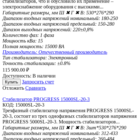
стабилизаторов, что и обусловило их применение –
электроснабжение оборудования с высокими...
Габаритные размеры, мм Ш ✖ Г ✖ В:
530*276*290
Диапазон входных напряжений номинальный:
180-250
Диапазон входных напряжений предельный:
150-280
Дипазон выходных напряжений:
220±0,8%
Количество фаз:
1 фаза
Мощность кВа:
15
Полная мощность:
15000 ВА
Производитель:
Отечественный производитель
Тип стабилизатора:
Электронный
Точность стабилизации:
±0.8%
115 900.00
₽
Доступность:
В наличии
Запросить счет
Купить
Отложить
Сравнить
Стабилизатор PROGRESS 15000SL-20-3
КОД:
15000SL-20-3
Трехфазный стабилизатор напряжения PROGRESS 15000SL-
20-3, состоит из трех однофазных стабилизаторов напряжения
PROGRESS 5000SL-20-3. Мощность стабилизаторов...
Габаритные размеры, мм Ш ✖ Г ✖ В:
3шт*530*276*290
Диапазон входных напряжений номинальный:
312-433
Диапазон входных напряжений предельный:
260-484