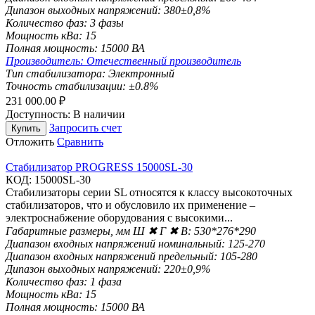
Дипазон выходных напряжений:
380±0,8%
Количество фаз:
3 фазы
Мощность кВа:
15
Полная мощность:
15000 ВА
Производитель:
Отечественный производитель
Тип стабилизатора:
Электронный
Точность стабилизации:
±0.8%
231 000.00
₽
Доступность:
В наличии
Запросить счет
Купить
Отложить
Сравнить
Стабилизатор PROGRESS 15000SL-30
КОД:
15000SL-30
Стабилизаторы серии SL относятся к класcу высокоточных
стабилизаторов, что и обусловило их применение –
электроснабжение оборудования с высокими...
Габаритные размеры, мм Ш ✖ Г ✖ В:
530*276*290
Диапазон входных напряжений номинальный:
125-270
Диапазон входных напряжений предельный:
105-280
Дипазон выходных напряжений:
220±0,9%
Количество фаз:
1 фаза
Мощность кВа:
15
Полная мощность:
15000 ВА