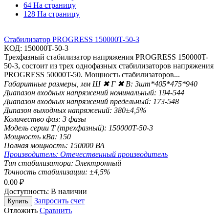
64 На страницу
128 На страницу
Стабилизатор PROGRESS 150000T-50-3
КОД:
150000T-50-3
Трехфазный стабилизатор напряжения PROGRESS 150000T-
50-3, состоит из трех однофазных стабилизаторов напряжения
PROGRESS 50000T-50. Мощность стабилизаторов...
Габаритные размеры, мм Ш ✖ Г ✖ В:
3шт*405*475*940
Диапазон входных напряжений номинальный:
194-544
Диапазон входных напряжений предельный:
173-548
Дипазон выходных напряжений:
380±4,5%
Количество фаз:
3 фазы
Модель серии Т (трехфазный):
150000Т-50-3
Мощность кВа:
150
Полная мощность:
150000 ВА
Производитель:
Отечественный производитель
Тип стабилизатора:
Электронный
Точность стабилизации:
±4,5%
0.00
₽
Доступность:
В наличии
Запросить счет
Купить
Отложить
Сравнить