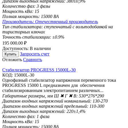
Дипазон выходных напряжений:
380±0,9%
Количество фаз:
3 фазы
Мощность кВа:
15
Полная мощность:
15000 ВА
Производитель:
Отечественный производитель
Тип стабилизатора:
ступенчатый с вольтодобавкой на
тиристорных ключах
Точность стабилизации:
±0.9%
195 000.00
₽
Доступность:
В наличии
Запросить счет
Купить
Отложить
Сравнить
Стабилизатор PROGRESS 15000L-30
КОД:
15000L-30
Однофазный стабилизатор напряжения переменного тока
PROGRESS 15000 L предназначен для обеспечения
стабилизированным электропитанием различных...
Габаритные размеры, мм Ш ✖ Г ✖ В:
530*276*290
Диапазон входных напряжений номинальный:
130-270
Диапазон входных напряжений предельный:
110-300
Дипазон выходных напряжений:
220±1,4%
Количество фаз:
1 фаза
Мощность кВа:
15
Полная мощность:
15000 ВА