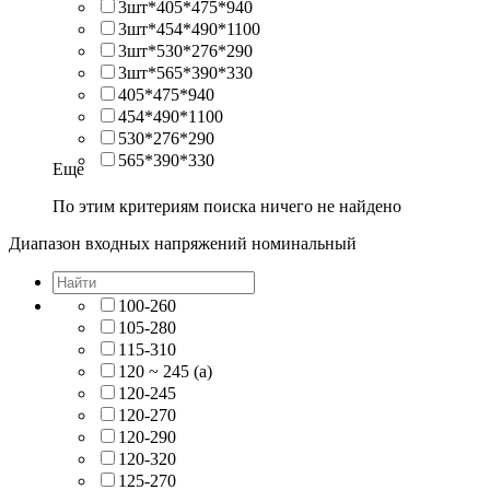
3шт*405*475*940
3шт*454*490*1100
3шт*530*276*290
3шт*565*390*330
405*475*940
454*490*1100
530*276*290
565*390*330
Еще
По этим критериям поиска ничего не найдено
Диапазон входных напряжений номинальный
100-260
105-280
115-310
120 ~ 245 (a)
120-245
120-270
120-290
120-320
125-270