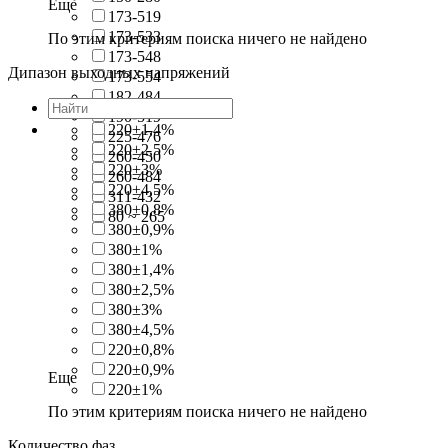
Еще
173-519
173-533
По этим критериям поиска ничего не найдено
173-548
Дипазон выходных напряжений
173-554
182-484
190-519
220±1,4%
225-476
220±2,5%
260-450
220±3%
260-484
220±4,5%
311-432
380±0,8%
80 ~ 265
380±0,9%
380±1%
380±1,4%
380±2,5%
380±3%
380±4,5%
220±0,8%
220±0,9%
Еще
220±1%
По этим критериям поиска ничего не найдено
Количество фаз