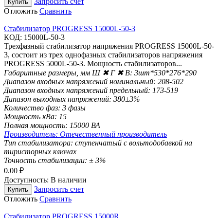
Запросить счет
Купить
Отложить
Сравнить
Стабилизатор PROGRESS 15000L-50-3
КОД:
15000L-50-3
Трехфазный стабилизатор напряжения PROGRESS 15000L-50-
3, состоит из трех однофазных стабилизаторов напряжения
PROGRESS 5000L-50-3. Мощность стабилизаторов...
Габаритные размеры, мм Ш ✖ Г ✖ В:
3шт*530*276*290
Диапазон входных напряжений номинальный:
208-502
Диапазон входных напряжений предельный:
173-519
Дипазон выходных напряжений:
380±3%
Количество фаз:
3 фазы
Мощность кВа:
15
Полная мощность:
15000 ВА
Производитель:
Отечественный производитель
Тип стабилизатора:
ступенчатый с вольтодобавкой на
тиристорных ключах
Точность стабилизации:
± 3%
0.00
₽
Доступность:
В наличии
Запросить счет
Купить
Отложить
Сравнить
Стабилизатор PROGRESS 15000R