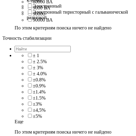
80000 ВА
Электронный
9000 ВА
Электронный тиристорный с гальванической
90000
развязкой
90000 ВА
По этим критериям поиска ничего не найдено
Точность стабилизации
± 1
± 2.5%
± 3%
± 4.0%
±0.8%
±0.9%
±1.4%
±1.5%
±3%
±4,5%
±5%
Еще
По этим критериям поиска ничего не найдено