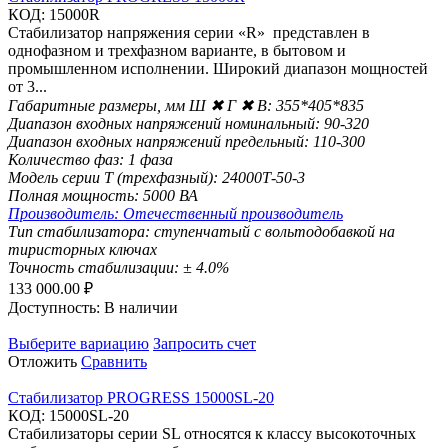
КОД:
15000R
Стабилизатор напряжения серии «R» представлен в
однофазном и трехфазном варианте, в бытовом и
промышленном исполнении. Широкий диапазон мощностей
от 3...
Габаритные размеры, мм Ш ✖ Г ✖ В:
355*405*835
Диапазон входных напряжений номинальный:
90-320
Диапазон входных напряжений предельный:
110-300
Количество фаз:
1 фаза
Модель серии Т (трехфазный):
24000Т-50-3
Полная мощность:
5000 ВА
Производитель:
Отечественный производитель
Тип стабилизатора:
ступенчатый с вольтодобавкой на
тиристорных ключах
Точность стабилизации:
± 4.0%
133 000.00
₽
Доступность:
В наличии
Выберите вариацию
Запросить счет
Отложить
Сравнить
Стабилизатор PROGRESS 15000SL-20
КОД:
15000SL-20
Стабилизаторы серии SL относятся к класcу высокоточных