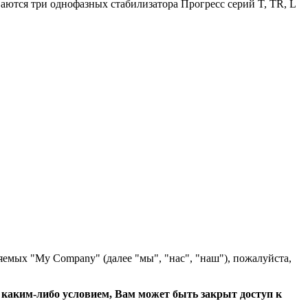
ются три однофазных стабилизатора Прогресс серий T, TR, L
яемых "My Company" (далее "мы", "нас", "наш"), пожалуйста,
с каким-либо условием, Вам может быть закрыт доступ к