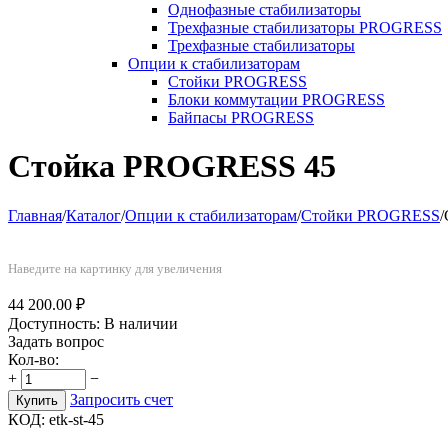
Однофазные стабилизаторы
Трехфазные стабилизаторы PROGRESS
Трехфазные стабилизаторы
Опции к стабилизаторам
Стойки PROGRESS
Блоки коммутации PROGRESS
Байпасы PROGRESS
Стойка PROGRESS 45
Главная
/
Каталог
/
Опции к стабилизаторам
/
Стойки PROGRESS
/
Наведите на картинку для увеличения
44 200.00
₽
Доступность:
В наличии
Задать вопрос
Кол-во:
+
−
Запросить счет
Купить
КОД:
etk-st-45