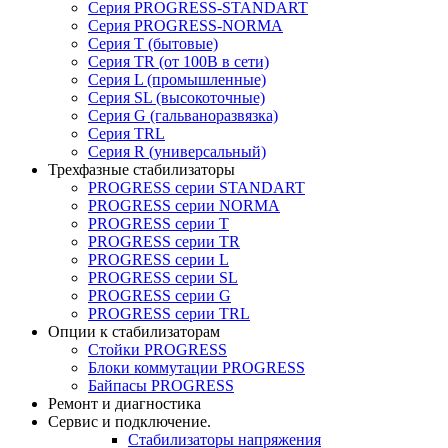
Серия PROGRESS-STANDART
Серия PROGRESS-NORMA
Серия T (бытовые)
Серия TR (от 100В в сети)
Серия L (промышленные)
Серия SL (высокоточные)
Серия G (гальваноразвязка)
Серия TRL
Серия R (универсальный)
Трехфазные стабилизаторы
PROGRESS cерии STANDART
PROGRESS cерии NORMA
PROGRESS серии Т
PROGRESS серии ТR
PROGRESS серии L
PROGRESS серии SL
PROGRESS серии G
PROGRESS серии TRL
Опции к стабилизаторам
Стойки PROGRESS
Блоки коммутации PROGRESS
Байпасы PROGRESS
Ремонт и диагностика
Сервис и подключение.
Стабилизаторы напряжения