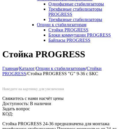
Однофазные стабилизаторы
Трехфазные стабилизаторы
PROGRESS
Трехфазные стабилизаторы
Опции к стабилизаторам
Стойки PROGRESS
Блоки коммутации PROGRESS
Байпасы PROGRESS
Стойка PROGRESS
Главная
/
Каталог
/
Опции к стабилизаторам
/
Стойки
PROGRESS
/
Стойка PROGRESS "G" 9-36 c БКС
Наведите на картинку для увеличения
Свяжитесь с нами насчёт цены
Доступность:
В наличии
Задать вопрос
КОД:
Стойка PROGRESS 24-36 предназначена для монтажа
трехфазного стабилизатора Прогресс мощностью от 24 до