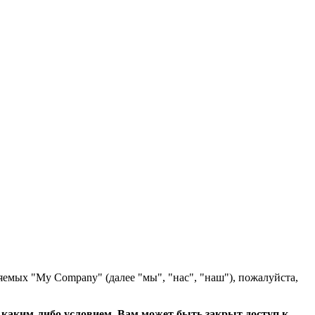
яемых "My Company" (далее "мы", "нас", "наш"), пожалуйста,
с каким-либо условием, Вам может быть закрыт доступ к