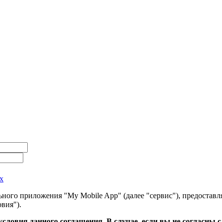
х
ного приложения "My Mobile App" (далее "сервис"), предоставл
вия").
словия данного соглашения. В случае, если вы не согласны 