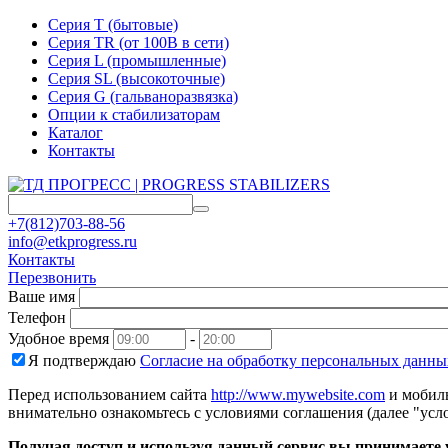
Серия T (бытовые)
Серия TR (от 100В в сети)
Серия L (промышленные)
Серия SL (высокоточные)
Серия G (гальваноразвязка)
Опции к стабилизаторам
Каталог
Контакты
+7(812)703-88-56
info@etkprogress.ru
Контакты
Перезвонить
Ваше имя
Телефон
Удобное время
-
Я подтверждаю
Согласие на обработку персональных данны
Перед использованием сайта
http://www.mywebsite.com
и мобиль
внимательно ознакомьтесь с условиями соглашения (далее "усло
Получая доступ и используя данный сервис вы принимаете у