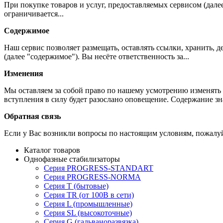
При покупке товаров и услуг, предоставляемых сервисом (дале
ограничивается...
Содержимое
Наш сервис позволяет размещать, оставлять ссылки, хранить,
(далее "содержимое"). Вы несёте ответственность за...
Изменения
Мы оставляем за собой право по нашему усмотрению изменять 
вступления в силу будет разослано оповещение. Содержание з
Обратная связь
Если у Вас возникли вопросы по настоящим условиям, пожалуй
Каталог товаров
Однофазные стабилизаторы
Серия PROGRESS-STANDART
Серия PROGRESS-NORMA
Серия T (бытовые)
Серия TR (от 100В в сети)
Серия L (промышленные)
Серия SL (высокоточные)
Серия G (гальваноразвязка)