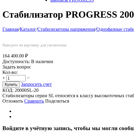
Стабилизатор PROGRESS 200
Главная
/
Каталог
/
Стабилизаторы напряжения
/
Однофазные стаб
Наведите на картинку для увеличения
164 400.00
₽
Доступность:
В наличии
Задать вопрос
Кол-во:
+
−
Запросить счет
Купить
КОД:
20000SL-20
Стабилизаторы серии SL относятся к класcу высокоточных стаб
Отложить
Сравнить
Поделиться
Войдите в учётную запись, чтобы мы могли сообщ