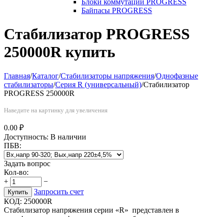
Блоки коммутации PROGRESS
Байпасы PROGRESS
Стабилизатор PROGRESS
250000R купить
Главная
/
Каталог
/
Стабилизаторы напряжения
/
Однофазные
стабилизаторы
/
Серия R (универсальный)
/
Стабилизатор
PROGRESS 250000R
Наведите на картинку для увеличения
0.00
₽
Доступность:
В наличии
ПБВ:
Задать вопрос
Кол-во:
+
−
Запросить счет
Купить
КОД:
250000R
Стабилизатор напряжения серии «R» представлен в