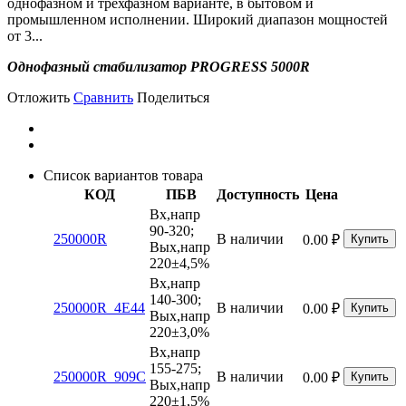
однофазном и трехфазном варианте, в бытовом и
промышленном исполнении. Широкий диапазон мощностей
от 3...
Однофазный стабилизатор PROGRESS 5000R
Отложить
Сравнить
Поделиться
Список вариантов товара
КОД
ПБВ
Доступность
Цена
Вх,напр
90-320;
250000R
В наличии
0.00
₽
Купить
Вых,напр
220±4,5%
Вх,напр
140-300;
250000R_4E44
В наличии
0.00
₽
Купить
Вых,напр
220±3,0%
Вх,напр
155-275;
250000R_909C
В наличии
0.00
₽
Купить
Вых,напр
220±1,5%