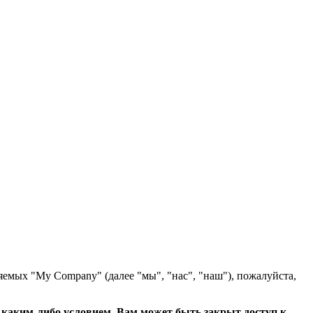
яемых "My Company" (далее "мы", "нас", "наш"), пожалуйста,
с каким-либо условием, Вам может быть закрыт доступ к