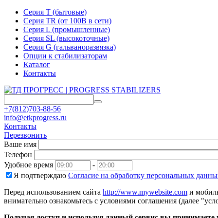
Серия T (бытовые)
Серия TR (от 100В в сети)
Серия L (промышленные)
Серия SL (высокоточные)
Серия G (гальваноразвязка)
Опции к стабилизаторам
Каталог
Контакты
+7(812)703-88-56
info@etkprogress.ru
Контакты
Перезвонить
Ваше имя
Телефон
Удобное время
-
Я подтверждаю
Согласие на обработку персональных данны
Перед использованием сайта
http://www.mywebsite.com
и мобиль
внимательно ознакомьтесь с условиями соглашения (далее "усло
Получая доступ и используя данный сервис вы принимаете у