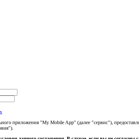
х
ного приложения "My Mobile App" (далее "сервис"), предоставл
вия").
словия данного соглашения. В случае, если вы не согласны 