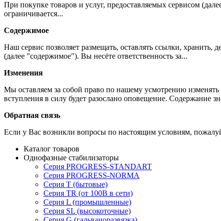
При покупке товаров и услуг, предоставляемых сервисом (дале
ограничивается...
Содержимое
Наш сервис позволяет размещать, оставлять ссылки, хранить,
(далее "содержимое"). Вы несёте ответственность за...
Изменения
Мы оставляем за собой право по нашему усмотрению изменять 
вступления в силу будет разослано оповещение. Содержание з
Обратная связь
Если у Вас возникли вопросы по настоящим условиям, пожалуй
Каталог товаров
Однофазные стабилизаторы
Серия PROGRESS-STANDART
Серия PROGRESS-NORMA
Серия T (бытовые)
Серия TR (от 100В в сети)
Серия L (промышленные)
Серия SL (высокоточные)
Серия G (гальваноразвязка)