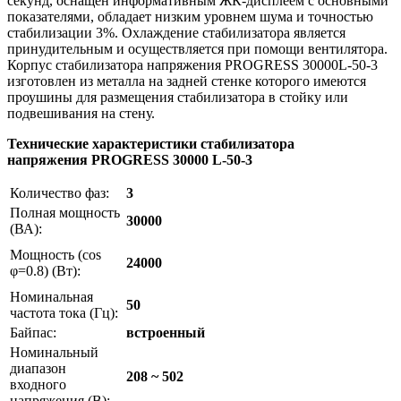
секунд, оснащен информативным ЖК-дисплеем с основными
показателями, обладает низким уровнем шума и точностью
стабилизации 3%. Охлаждение стабилизатора является
принудительным и осуществляется при помощи вентилятора.
Корпус стабилизатора напряжения PROGRESS 30000L-50-3
изготовлен из металла на задней стенке которого имеются
проушины для размещения стабилизатора в стойку или
подвешивания на стену.
Технические характеристики стабилизатора
напряжения
PROGRESS
30000 L-50-3
Количество фаз:
3
Полная мощность
30000
(ВА):
Мощность (cos
24000
φ=0.8) (Вт):
Номинальная
50
частота тока (Гц):
Байпас:
встроенный
Номинальный
диапазон
208 ~ 502
входного
напряжения (В):