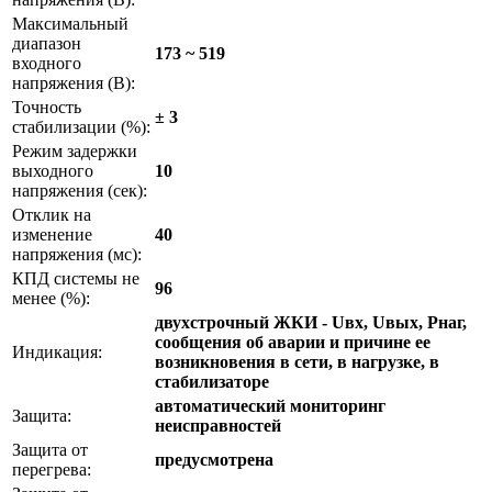
Максимальный
диапазон
173 ~ 519
входного
напряжения (В):
Точность
± 3
стабилизации (%):
Режим задержки
выходного
10
напряжения (сек):
Отклик на
изменение
40
напряжения (мс):
КПД системы не
96
менее (%):
двухстрочный ЖКИ - Uвх, Uвых, Pнаг,
сообщения об аварии и причине ее
Индикация:
возникновения в сети, в нагрузке, в
стабилизаторе
автоматический мониторинг
Защита:
неисправностей
Защита от
предусмотрена
перегрева: