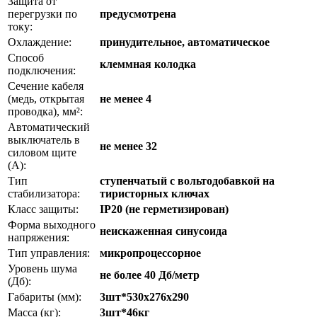
Защита от
перегрузки по
предусмотрена
току:
Охлаждение:
принудительное, автоматическое
Способ
клеммная колодка
подключения:
Сечение кабеля
(медь, открытая
не менее 4
проводка), мм²:
Автоматический
выключатель в
не менее 32
силовом щите
(А):
Тип
ступенчатый с вольтодобавкой на
стабилизатора:
тиристорных ключах
Класс защиты:
IP20 (не герметизирован)
Форма выходного
неискаженная синусоида
напряжения:
Тип управления:
микропроцессорное
Уровень шума
не более 40 Дб/метр
(Дб):
Габариты (мм):
3шт*530x276x290
Масса (кг):
3шт*46кг