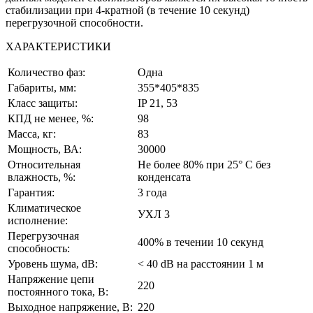
стабилизации при 4-кратной (в течение 10 секунд)
перегрузочной способности.
ХАРАКТЕРИСТИКИ
Количество фаз:
Одна
Габариты, мм:
355*405*835
Класс защиты:
IP 21, 53
КПД не менее, %:
98
Масса, кг:
83
Мощность, ВА:
30000
Относительная
Не более 80% при 25° С без
влажность, %:
конденсата
Гарантия:
3 года
Климатическое
УХЛ 3
исполнение:
Перегрузочная
400% в течении 10 секунд
способность:
Уровень шума, dB:
< 40 dB на расстоянии 1 м
Напряжение цепи
220
постоянного тока, В:
Выходное напряжение, В:
220