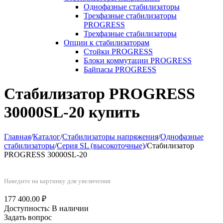
Однофазные стабилизаторы
Трехфазные стабилизаторы
PROGRESS
Трехфазные стабилизаторы
Опции к стабилизаторам
Стойки PROGRESS
Блоки коммутации PROGRESS
Байпасы PROGRESS
Стабилизатор PROGRESS
30000SL-20 купить
Главная
/
Каталог
/
Стабилизаторы напряжения
/
Однофазные
стабилизаторы
/
Серия SL (высокоточные)
/
Стабилизатор
PROGRESS 30000SL-20
Наведите на картинку для увеличения
177 400.00
₽
Доступность:
В наличии
Задать вопрос