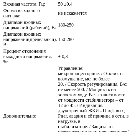
Входная частота, Гц:
50 ±0,4
Форма выходного
не искажается
сигнала:
Диапазон входных
180-250
напряжений (рабочий), В:
Диапазон входных
напряжений(предельный),
150-280
В:
Процент отклонения
выходного напряжения,
± 0,8
%:
Управление:
микропроцессорное. / Отклик на
возмущение, мс: не более
20. / Скорость регулирования, В/с:
не менее 500. / Мощность на
холостом ходу, Вт: в зависимости
от мощности стабилизатора – от
12 до 45. / Индикация:
двухстрочный ЖКИ - Uвх,Uвых,
Дополнительно:
Рнаг, авария и её причина в сети, в
нагрузке, в
стабилизаторе. / Защита: от
перегрузки по току, повышенного/